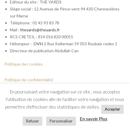
Editeur du site : THE YARDS
Siège social : 12 Avenue de Pince-vent 94 430 Chennevières
sur Marne
Téléphone : 01 45 93 83 78
Mail :
theyards@theyards.fr
RCS CRETEIL : 814 016 820 00015
Hébergeur :
OVH
2 Rue Kellerman 59 053 Roubaix cedex 1
Directeur de publication Abdullah Can
Politique des cookies
Politique de confidentialité
En poursuivant votre navigation sur ce site , vous acceptez
l'utilisation de cookies afin de faciliter votre navigation et nous
permettre d'effectuer des statistiques de visites.
Accepter
En savoir Plus
Copyright © 2018 Restorator. All Rights Reserved.
Refuser
Personnaliser